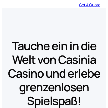
Skip
Get A Quote
to
content
Tauche ein in die
Welt von Casinia
Casino und erlebe
grenzenlosen
Spielspaß!