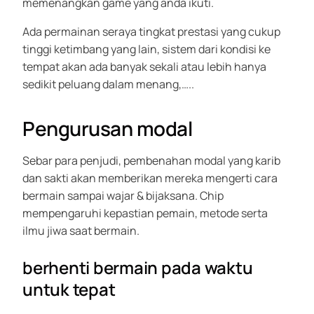
memenangkan game yang anda ikuti.
Ada permainan seraya tingkat prestasi yang cukup
tinggi ketimbang yang lain, sistem dari kondisi ke
tempat akan ada banyak sekali atau lebih hanya
sedikit peluang dalam menang,…..
Pengurusan modal
Sebar para penjudi, pembenahan modal yang karib
dan sakti akan memberikan mereka mengerti cara
bermain sampai wajar & bijaksana. Chip
mempengaruhi kepastian pemain, metode serta
ilmu jiwa saat bermain.
berhenti bermain pada waktu
untuk tepat