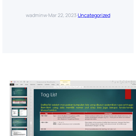
wadminw
·
Mar 22, 2023
·
Uncategorized