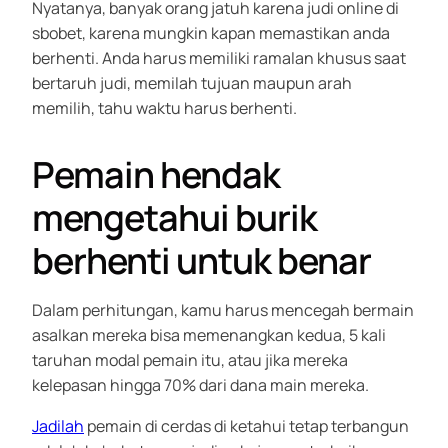
Nyatanya, banyak orang jatuh karena judi online di
sbobet, karena mungkin kapan memastikan anda
berhenti. Anda harus memiliki ramalan khusus saat
bertaruh judi, memilah tujuan maupun arah
memilih, tahu waktu harus berhenti.
Pemain hendak
mengetahui burik
berhenti untuk benar
Dalam perhitungan, kamu harus mencegah bermain
asalkan mereka bisa memenangkan kedua, 5 kali
taruhan modal pemain itu, atau jika mereka
kelepasan hingga 70% dari dana main mereka.
Jadilah
pemain di cerdas di ketahui tetap terbangun