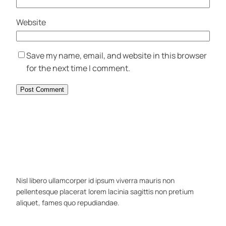
Website
Save my name, email, and website in this browser
for the next time I comment.
Nisl libero ullamcorper id ipsum viverra mauris non
pellentesque placerat lorem lacinia sagittis non pretium
aliquet, fames quo repudiandae.