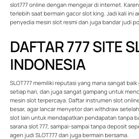
slot777 online dengan mengejar di internet. Karen
terlebih saat bermain gacor slot king. Jadi kali ini
penyedia mesin slot resmi dan juga bandar judi po
DAFTAR 777 SITE 
INDONESIA
SLOT777 memiliki reputasi yang mana sangat baik d
setiap hari, dan juga sangat gampang untuk mend
mesin slot terpercaya. Daftar instrumen slot on
besar, agar lancar menyetor dan withdraw setela
slot lain untuk mendapatkan pendapatan tanpa bat
sarana slot 777, sampai-sampai tanpa deposit 
agen judi SLOT777 dan juga bermain bersama.