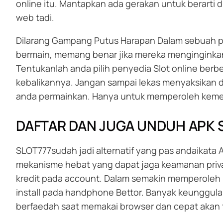
online itu. Mantapkan ada gerakan untuk berarti d
web tadi.
Dilarang Gampang Putus Harapan Dalam sebuah pe
bermain, memang benar jika mereka menginginkan ha
Tentukanlah anda pilih penyedia Slot online ber
kebalikannya. Jangan sampai lekas menyaksikan 
anda permainkan. Hanya untuk memperoleh keme
DAFTAR DAN JUGA UNDUH APK 
SLOT777sudah jadi alternatif yang pas andaikata An
mekanisme hebat yang dapat jaga keamanan priv
kredit pada account. Dalam semakin memperoleh b
install pada handphone Bettor. Banyak keunggulan
berfaedah saat memakai browser dan cepat akan t