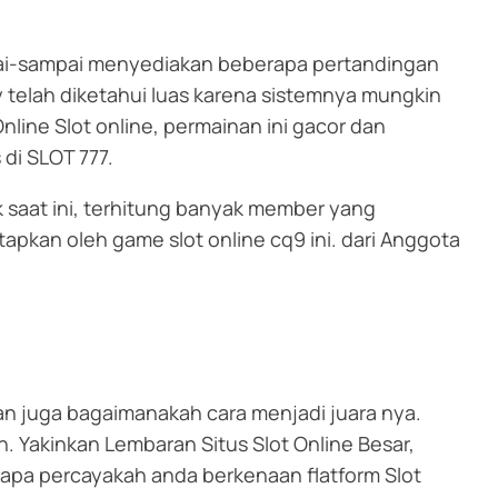
mpai-sampai menyediakan beberapa pertandingan
y telah diketahui luas karena sistemnya mungkin
line Slot online, permainan ini gacor dan
di SLOT 777.
ik saat ini, terhitung banyak member yang
apkan oleh game slot online cq9 ini. dari Anggota
an juga bagaimanakah cara menjadi juara nya.
n. Yakinkan Lembaran Situs Slot Online Besar,
apa percayakah anda berkenaan flatform Slot