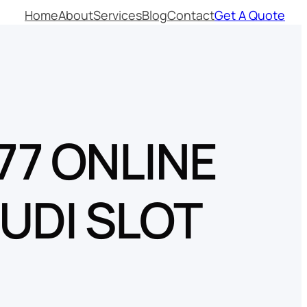
Home
About
Services
Blog
Contact
Get A Quote
77 ONLINE
UDI SLOT