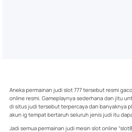
Aneka permainan judi slot 777 tersebut resmi gac
online resmi. Gameplaynya sederhana dan jitu un
di situs judi tersebut terpercaya dan banyaknya pla
akun ig tempat bertaruh seluruh jenis judi itu dap
Jadi semua permainan judi mesin slot online “slot