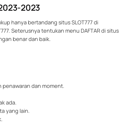
 2023-2023
 cukup hanya bertandang situs SLOT777 di
OT777. Seterusnya tentukan menu DAFTAR di situs
ngan benar dan baik.
an penawaran dan moment.
ak ada.
ta yang lain.
k.