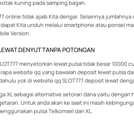
i kotak kuning pada samping bagan.
777 online tidak ajaib Kita dengar. Selainnya jumlahny
dapat Kita unduh melalui smartphone atau ponsel masi
ile Version.
T LEWAT DENYUT TANPA POTONGAN
OT777 menyetorkan lewat pulsa tidak besar 10000 cuma 
erapa website qq yang bawalah deposit lewat pulsa da
dahulu yok di website qq SLOT777 deposit lewat deng
a XL sebagai alternative setoran dana yaitu dengan h
etaran. Untuk anda akan ke saat ini masih kebingung
 menggunakan pulsa Telkomsel dan XL.