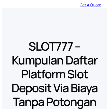
Skip
Get A Quote
to
content
SLOT777 –
Kumpulan Daftar
Platform Slot
Deposit Via Biaya
Tanpa Potongan