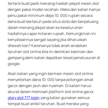
tertarik buat pasti menangi hadiah jekpot mesin slot
dengan pakai modal recehan. Maka dari kalian hanya
perlu pakai minimum depo 10. 000 rupiah secara
dana buat bertaruh pada situs slots dan berpeluang
dalam menang jekpot akan ke keseluruhan
hadiahnya capai miliaran rupiah. Kemungkinan ini
kenyataannya sangat sayang jika diharuskan
dilewati kan? Karenanya tidak aneh andaikan
taruhan slot online bila ini demikian kekinian dan
gampang demi kalian dapatkan lewat penelusuran di
google.
Akan kalian yang ingin bermain mesin slot online
menyetorkan dana 10. 000 tanpa potongan amat
gacor dengan jauh dan nyaman. Di kalian harus
akurat dalam memisah platform slot online gacor
glory slot 777 login
yang kalian gunakan semua
tempat buat ambil taruhan. Buat mereka yang