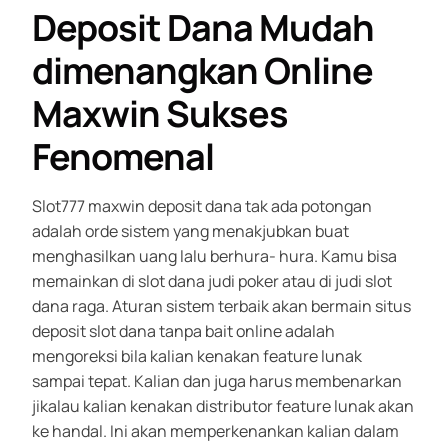
Deposit Dana Mudah
dimenangkan Online
Maxwin Sukses
Fenomenal
Slot777 maxwin deposit dana tak ada potongan
adalah orde sistem yang menakjubkan buat
menghasilkan uang lalu berhura- hura. Kamu bisa
memainkan di slot dana judi poker atau di judi slot
dana raga. Aturan sistem terbaik akan bermain situs
deposit slot dana tanpa bait online adalah
mengoreksi bila kalian kenakan feature lunak
sampai tepat. Kalian dan juga harus membenarkan
jikalau kalian kenakan distributor feature lunak akan
ke handal. Ini akan memperkenankan kalian dalam