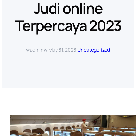
Judi online
Terpercaya 2023
wadminw
·
May 31, 2023
·
Uncategorized