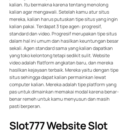
kalian. Itu bermakna karena tentang menolong
kalian agar mengawali. Setelah kamu atur situs
mereka, kalian harus putuskan tipe situs yang ingin
kalian pakai. Terdapat 3 tipe agen: progresif,
standard dan video. Progresif merupakan tipe situs
dalam hal ini umum dan hasilkan keuntungan besar
sekali. Agen standard sama yang kalian dapatkan
yang toko kelontong tetapi sedikit sulit. Website
video adalah flatform angkatan baru, dan mereka
hasilkan kejayaan terbaik. Mereka yaitu dengan tipe
situs sehingga dapat kalian permainkan lewat
computer kalian. Mereka adalah tipe platform yang
pas untuk dimainkan memakai modal karena benar-
benar remeh untuk kamu menyusun dan masih
pasti berperan.
Slot777 Website Slot