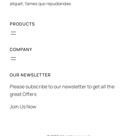
aliquet, fames quo repudiandae.
PRODUCTS
COMPANY
OUR NEWSLETTER
Please subscribe to our newsletter to get all the
great Offers
Join Us Now