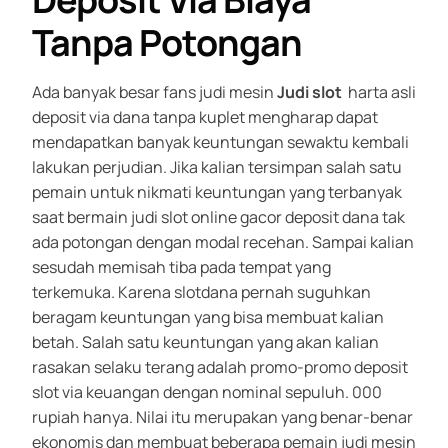
Tanpa Potongan
Ada banyak besar fans judi mesin
Judi slot
harta asli
deposit via dana tanpa kuplet mengharap dapat
mendapatkan banyak keuntungan sewaktu kembali
lakukan perjudian. Jika kalian tersimpan salah satu
pemain untuk nikmati keuntungan yang terbanyak
saat bermain judi slot online gacor deposit dana tak
ada potongan dengan modal recehan. Sampai kalian
sesudah memisah tiba pada tempat yang
terkemuka. Karena slotdana pernah suguhkan
beragam keuntungan yang bisa membuat kalian
betah. Salah satu keuntungan yang akan kalian
rasakan selaku terang adalah promo-promo deposit
slot via keuangan dengan nominal sepuluh. 000
rupiah hanya. Nilai itu merupakan yang benar-benar
ekonomis dan membuat beberapa pemain judi mesin