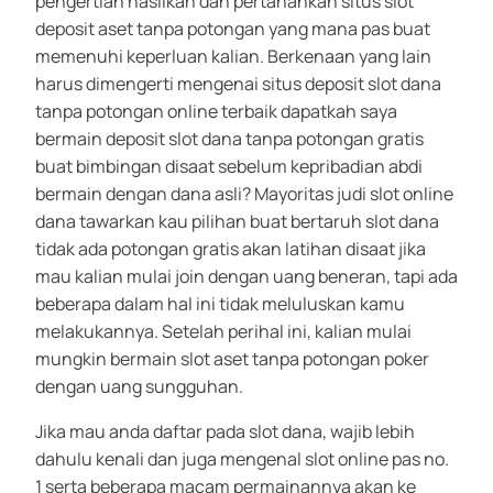
pengertian hasilkan dan pertahankan situs slot
deposit aset tanpa potongan yang mana pas buat
memenuhi keperluan kalian. Berkenaan yang lain
harus dimengerti mengenai situs deposit slot dana
tanpa potongan online terbaik dapatkah saya
bermain deposit slot dana tanpa potongan gratis
buat bimbingan disaat sebelum kepribadian abdi
bermain dengan dana asli? Mayoritas judi slot online
dana tawarkan kau pilihan buat bertaruh slot dana
tidak ada potongan gratis akan latihan disaat jika
mau kalian mulai join dengan uang beneran, tapi ada
beberapa dalam hal ini tidak meluluskan kamu
melakukannya. Setelah perihal ini, kalian mulai
mungkin bermain slot aset tanpa potongan poker
dengan uang sungguhan.
Jika mau anda daftar pada slot dana, wajib lebih
dahulu kenali dan juga mengenal slot online pas no.
1 serta beberapa macam permainannya akan ke