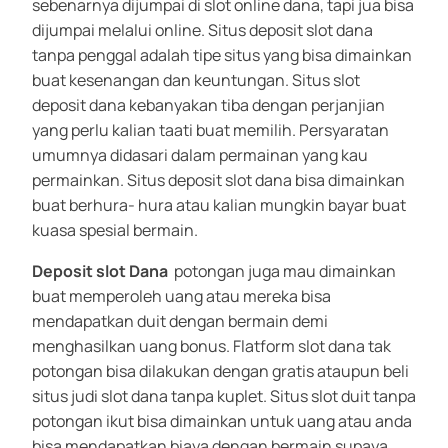
sebenarnya dijumpai di slot online dana, tapi jua bisa
dijumpai melalui online. Situs deposit slot dana
tanpa penggal adalah tipe situs yang bisa dimainkan
buat kesenangan dan keuntungan. Situs slot
deposit dana kebanyakan tiba dengan perjanjian
yang perlu kalian taati buat memilih. Persyaratan
umumnya didasari dalam permainan yang kau
permainkan. Situs deposit slot dana bisa dimainkan
buat berhura- hura atau kalian mungkin bayar buat
kuasa spesial bermain.
Deposit slot Dana
potongan juga mau dimainkan
buat memperoleh uang atau mereka bisa
mendapatkan duit dengan bermain demi
menghasilkan uang bonus. Flatform slot dana tak
potongan bisa dilakukan dengan gratis ataupun beli
situs judi slot dana tanpa kuplet. Situs slot duit tanpa
potongan ikut bisa dimainkan untuk uang atau anda
bisa mendapatkan biaya dengan bermain supaya