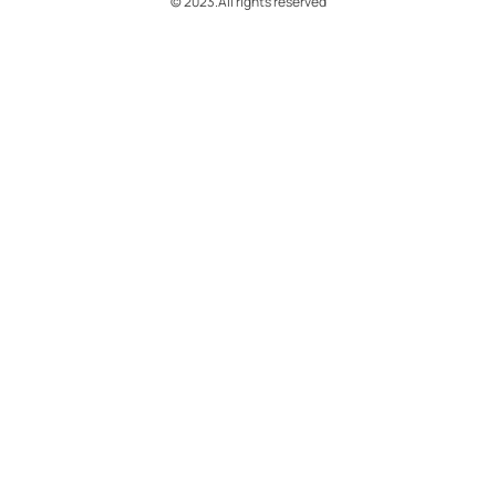
© 2023.
All rights reserved