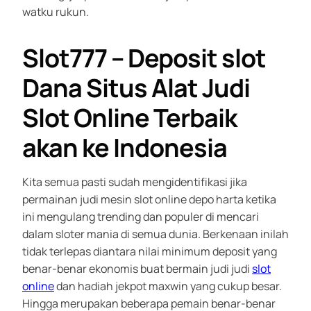
watku rukun.
Slot777 – Deposit slot
Dana Situs Alat Judi
Slot Online Terbaik
akan ke Indonesia
Kita semua pasti sudah mengidentifikasi jika
permainan judi mesin slot online depo harta ketika
ini mengulang trending dan populer di mencari
dalam sloter mania di semua dunia. Berkenaan inilah
tidak terlepas diantara nilai minimum deposit yang
benar-benar ekonomis buat bermain judi judi
slot
online
dan hadiah jekpot maxwin yang cukup besar.
Hingga merupakan beberapa pemain benar-benar