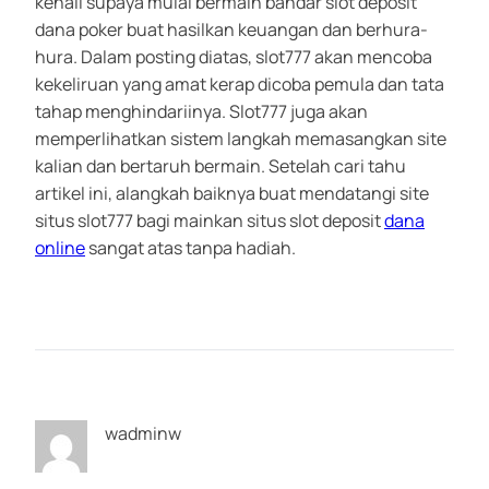
kenali supaya mulai bermain bandar slot deposit
dana poker buat hasilkan keuangan dan berhura-
hura. Dalam posting diatas, slot777 akan mencoba
kekeliruan yang amat kerap dicoba pemula dan tata
tahap menghindariinya. Slot777 juga akan
memperlihatkan sistem langkah memasangkan site
kalian dan bertaruh bermain. Setelah cari tahu
artikel ini, alangkah baiknya buat mendatangi site
situs slot777 bagi mainkan situs slot deposit
dana
online
sangat atas tanpa hadiah.
wadminw