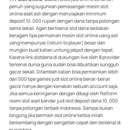
penuh yang suguhkan pemasangan mesin slot
online aset asli dengan menyiapkan minimum
deposit 10. 000 rupiah dengan dana tanpa potongan
sama sekali. Agen berlisensi slot dana sediakan
beragam tipe permainan mesin slot online uang asli
yang mempunyai (return to player) besar dan
mungkin buat kalian untung jekpot dengan tepat.
Karena link slotdana di dukungan live oleh 8 provider
terkenal dunia guna sudah bisa dibuktikan sungguh
gacor sekali. Ditambah kalian bisa permainkan lebih
dari 500 tipe games judi slot online benar-benar
gacor hanya dengan kenakan sebuah account saja.
Jika semua keringanan dengan dibagi oleh flatform
resmi slot aset bandar judi slot deposit dana 10. 000
tanpa potongan terbaik indonesia. Sampai bukan
bingung jika bermain slot online ketika inilah
berkembang dengan sangatlah cepat dan terkenal di
nusantara.