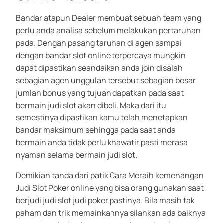
Bandar atapun Dealer membuat sebuah team yang
perlu anda analisa sebelum melakukan pertaruhan
pada. Dengan pasang taruhan di agen sampai
dengan bandar slot online terpercaya mungkin
dapat dipastikan seandaikan anda join disalah
sebagian agen unggulan tersebut sebagian besar
jumlah bonus yang tujuan dapatkan pada saat
bermain judi slot akan dibeli. Maka dari itu
semestinya dipastikan kamu telah menetapkan
bandar maksimum sehingga pada saat anda
bermain anda tidak perlu khawatir pasti merasa
nyaman selama bermain judi slot.
Demikian tanda dari patik Cara Meraih kemenangan
Judi Slot Poker online yang bisa orang gunakan saat
berjudi judi slot judi poker pastinya. Bila masih tak
paham dan trik memainkannya silahkan ada baiknya