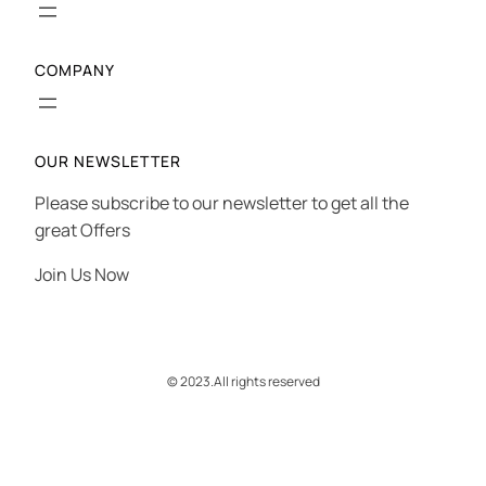
COMPANY
OUR NEWSLETTER
Please subscribe to our newsletter to get all the
great Offers
Join Us Now
© 2023.
All rights reserved