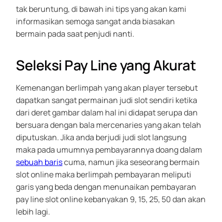
tak beruntung, di bawah ini tips yang akan kami
informasikan semoga sangat anda biasakan
bermain pada saat penjudi nanti.
Seleksi Pay Line yang Akurat
Kemenangan berlimpah yang akan player tersebut
dapatkan sangat permainan judi slot sendiri ketika
dari deret gambar dalam hal ini didapat serupa dan
bersuara dengan bala mercenaries yang akan telah
diputuskan. Jika anda berjudi judi slot langsung
maka pada umumnya pembayarannya doang dalam
sebuah baris
cuma, namun jika seseorang bermain
slot online maka berlimpah pembayaran meliputi
garis yang beda dengan menunaikan pembayaran
pay line slot online kebanyakan 9, 15, 25, 50 dan akan
lebih lagi.