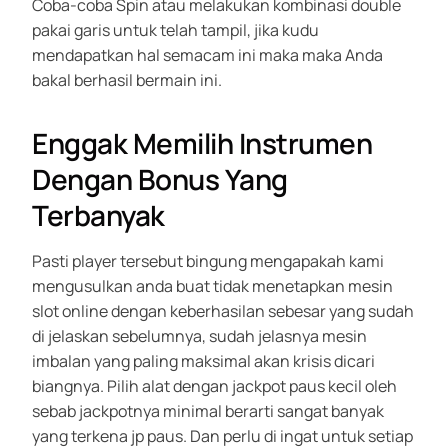
Coba-coba Spin atau melakukan kombinasi double
pakai garis untuk telah tampil, jika kudu
mendapatkan hal semacam ini maka maka Anda
bakal berhasil bermain ini.
Enggak Memilih Instrumen
Dengan Bonus Yang
Terbanyak
Pasti player tersebut bingung mengapakah kami
mengusulkan anda buat tidak menetapkan mesin
slot online dengan keberhasilan sebesar yang sudah
di jelaskan sebelumnya, sudah jelasnya mesin
imbalan yang paling maksimal akan krisis dicari
biangnya. Pilih alat dengan jackpot paus kecil oleh
sebab jackpotnya minimal berarti sangat banyak
yang terkena jp paus. Dan perlu di ingat untuk setiap