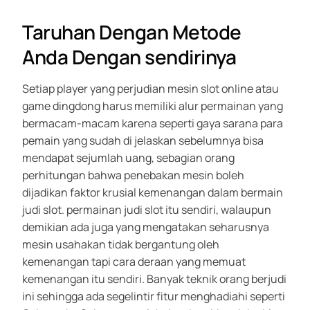
Taruhan Dengan Metode
Anda Dengan sendirinya
Setiap player yang perjudian mesin slot online atau
game dingdong harus memiliki alur permainan yang
bermacam-macam karena seperti gaya sarana para
pemain yang sudah di jelaskan sebelumnya bisa
mendapat sejumlah uang, sebagian orang
perhitungan bahwa penebakan mesin boleh
dijadikan faktor krusial kemenangan dalam bermain
judi slot. permainan judi slot itu sendiri, walaupun
demikian ada juga yang mengatakan seharusnya
mesin usahakan tidak bergantung oleh
kemenangan tapi cara deraan yang memuat
kemenangan itu sendiri. Banyak teknik orang berjudi
ini sehingga ada segelintir fitur menghadiahi seperti