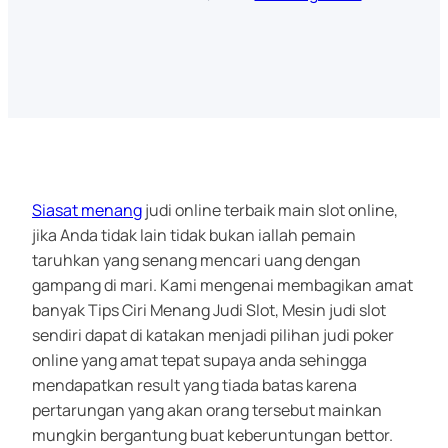
Siasat menang
judi online terbaik main slot online,
jika Anda tidak lain tidak bukan iallah pemain
taruhkan yang senang mencari uang dengan
gampang di mari. Kami mengenai membagikan amat
banyak Tips Ciri Menang Judi Slot, Mesin judi slot
sendiri dapat di katakan menjadi pilihan judi poker
online yang amat tepat supaya anda sehingga
mendapatkan result yang tiada batas karena
pertarungan yang akan orang tersebut mainkan
mungkin bergantung buat keberuntungan bettor.