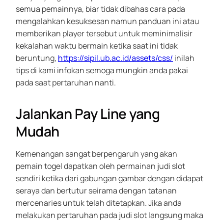
semua pemainnya, biar tidak dibahas cara pada
mengalahkan kesuksesan namun panduan ini atau
memberikan player tersebut untuk meminimalisir
kekalahan waktu bermain ketika saat ini tidak
beruntung,
https://sipil.ub.ac.id/assets/css/
inilah
tips di kami infokan semoga mungkin anda pakai
pada saat pertaruhan nanti.
Jalankan Pay Line yang
Mudah
Kemenangan sangat berpengaruh yang akan
pemain togel dapatkan oleh permainan judi slot
sendiri ketika dari gabungan gambar dengan didapat
seraya dan bertutur seirama dengan tatanan
mercenaries untuk telah ditetapkan. Jika anda
melakukan pertaruhan pada judi slot langsung maka