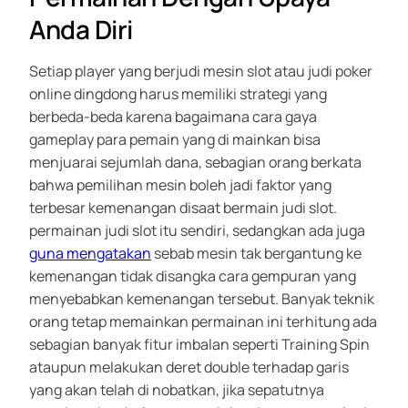
Anda Diri
Setiap player yang berjudi mesin slot atau judi poker
online dingdong harus memiliki strategi yang
berbeda-beda karena bagaimana cara gaya
gameplay para pemain yang di mainkan bisa
menjuarai sejumlah dana, sebagian orang berkata
bahwa pemilihan mesin boleh jadi faktor yang
terbesar kemenangan disaat bermain judi slot.
permainan judi slot itu sendiri, sedangkan ada juga
guna mengatakan
sebab mesin tak bergantung ke
kemenangan tidak disangka cara gempuran yang
menyebabkan kemenangan tersebut. Banyak teknik
orang tetap memainkan permainan ini terhitung ada
sebagian banyak fitur imbalan seperti Training Spin
ataupun melakukan deret double terhadap garis
yang akan telah di nobatkan, jika sepatutnya