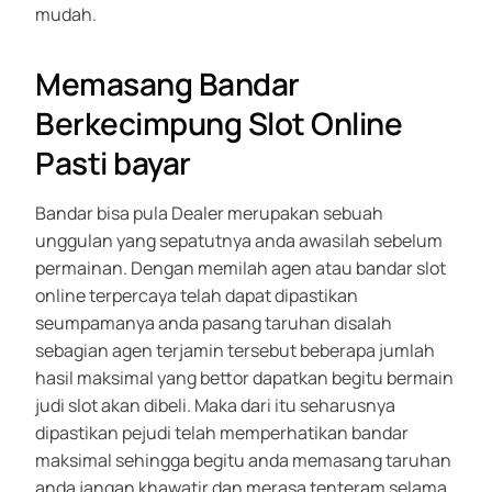
mudah.
Memasang Bandar
Berkecimpung Slot Online
Pasti bayar
Bandar bisa pula Dealer merupakan sebuah
unggulan yang sepatutnya anda awasilah sebelum
permainan. Dengan memilah agen atau bandar slot
online terpercaya telah dapat dipastikan
seumpamanya anda pasang taruhan disalah
sebagian agen terjamin tersebut beberapa jumlah
hasil maksimal yang bettor dapatkan begitu bermain
judi slot akan dibeli. Maka dari itu seharusnya
dipastikan pejudi telah memperhatikan bandar
maksimal sehingga begitu anda memasang taruhan
anda jangan khawatir dan merasa tenteram selama