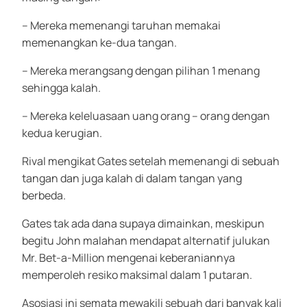
– Mereka memenangi taruhan memakai
memenangkan ke-dua tangan.
– Mereka merangsang dengan pilihan 1 menang
sehingga kalah.
– Mereka keleluasaan uang orang – orang dengan
kedua kerugian.
Rival mengikat Gates setelah memenangi di sebuah
tangan dan juga kalah di dalam tangan yang
berbeda.
Gates tak ada dana supaya dimainkan, meskipun
begitu John malahan mendapat alternatif julukan
Mr. Bet-a-Million mengenai keberaniannya
memperoleh resiko maksimal dalam 1 putaran.
Asosiasi ini semata mewakili sebuah dari banyak kali