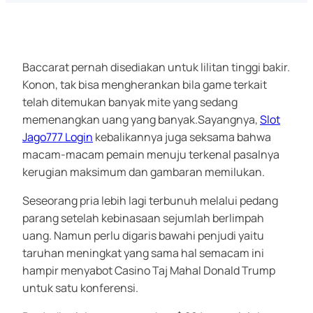
Baccarat pernah disediakan untuk lilitan tinggi bakir.
Konon, tak bisa mengherankan bila game terkait
telah ditemukan banyak mite yang sedang
memenangkan uang yang banyak.Sayangnya,
Slot
Jago777 Login
kebalikannya juga seksama bahwa
macam-macam pemain menuju terkenal pasalnya
kerugian maksimum dan gambaran memilukan.
Seseorang pria lebih lagi terbunuh melalui pedang
parang setelah kebinasaan sejumlah berlimpah
uang. Namun perlu digaris bawahi penjudi yaitu
taruhan meningkat yang sama hal semacam ini
hampir menyabot Casino Taj Mahal Donald Trump
untuk satu konferensi.