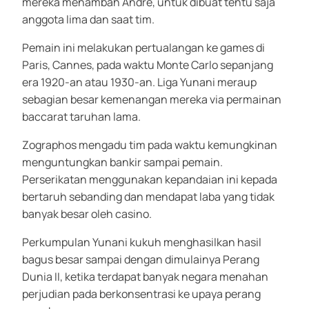
mereka menambah Andre, untuk dibuat tentu saja
anggota lima dan saat tim.
Pemain ini melakukan pertualangan ke games di
Paris, Cannes, pada waktu Monte Carlo sepanjang
era 1920-an atau 1930-an. Liga Yunani meraup
sebagian besar kemenangan mereka via permainan
baccarat taruhan lama.
Zographos mengadu tim pada waktu kemungkinan
menguntungkan bankir sampai pemain.
Perserikatan menggunakan kepandaian ini kepada
bertaruh sebanding dan mendapat laba yang tidak
banyak besar oleh casino.
Perkumpulan Yunani kukuh menghasilkan hasil
bagus besar sampai dengan dimulainya Perang
Dunia II, ketika terdapat banyak negara menahan
perjudian pada berkonsentrasi ke upaya perang