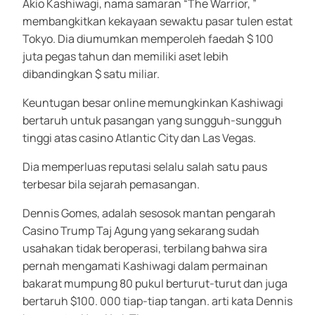
Akio Kashiwagi, nama samaran “The Warrior, ”
membangkitkan kekayaan sewaktu pasar tulen estat
Tokyo. Dia diumumkan memperoleh faedah $ 100
juta pegas tahun dan memiliki aset lebih
dibandingkan $ satu miliar.
Keuntugan besar online memungkinkan Kashiwagi
bertaruh untuk pasangan yang sungguh-sungguh
tinggi atas casino Atlantic City dan Las Vegas.
Dia memperluas reputasi selalu salah satu paus
terbesar bila sejarah pemasangan.
Dennis Gomes, adalah sesosok mantan pengarah
Casino Trump Taj Agung yang sekarang sudah
usahakan tidak beroperasi, terbilang bahwa sira
pernah mengamati Kashiwagi dalam permainan
bakarat mumpung 80 pukul berturut-turut dan juga
bertaruh $100. 000 tiap-tiap tangan. arti kata Dennis