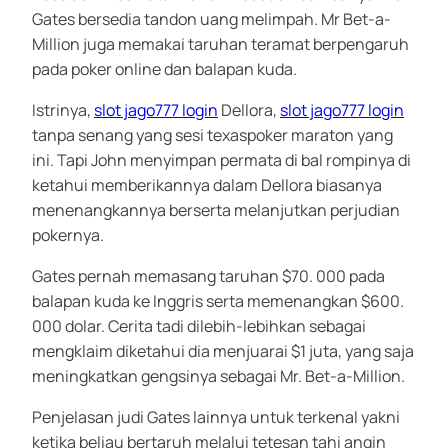
Gates bersedia tandon uang melimpah. Mr Bet-a-
Million juga memakai taruhan teramat berpengaruh
pada poker online dan balapan kuda.
Istrinya,
slot jago777 login
Dellora,
slot jago777 login
tanpa senang yang sesi texaspoker maraton yang
ini. Tapi John menyimpan permata di bal rompinya di
ketahui memberikannya dalam Dellora biasanya
menenangkannya berserta melanjutkan perjudian
pokernya.
Gates pernah memasang taruhan $70. 000 pada
balapan kuda ke Inggris serta memenangkan $600.
000 dolar. Cerita tadi dilebih-lebihkan sebagai
mengklaim diketahui dia menjuarai $1 juta, yang saja
meningkatkan gengsinya sebagai Mr. Bet-a-Million.
Penjelasan judi Gates lainnya untuk terkenal yakni
ketika beliau bertaruh melalui tetesan tahi angin