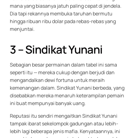
mana yang biasanya jatuh paling cepat di jendela.
Dia tapi rekannya membuka taruhan bermutu
hingga ribuan ribu dolar pada rebas-rebas yang
menjuntai.
3 – Sindikat Yunani
Sebagian besar permainan dalam tabel ini sama
seperti itu — mereka cukup dengan berjudi dan
mengandalkan dewi fortuna untuk meraih
kemenangan dalam. Sindikat Yunani berbeda, yang
disebabkan mereka menaruh keterampilan pemain
ini buat mempunyai banyak uang.
Reputasi itu sendiri mengaitkan Sindikat Yunani
tampak ibarat sekelompok gadungan atau lebih-
lebih lagi beberapa jenis mafia. Kenyataannya, ini