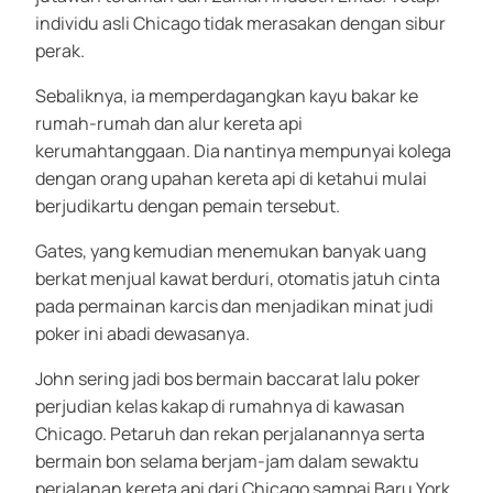
individu asli Chicago tidak merasakan dengan sibur
perak.
Sebaliknya, ia memperdagangkan kayu bakar ke
rumah-rumah dan alur kereta api
kerumahtanggaan. Dia nantinya mempunyai kolega
dengan orang upahan kereta api di ketahui mulai
berjudikartu dengan pemain tersebut.
Gates, yang kemudian menemukan banyak uang
berkat menjual kawat berduri, otomatis jatuh cinta
pada permainan karcis dan menjadikan minat judi
poker ini abadi dewasanya.
John sering jadi bos bermain baccarat lalu poker
perjudian kelas kakap di rumahnya di kawasan
Chicago. Petaruh dan rekan perjalanannya serta
bermain bon selama berjam-jam dalam sewaktu
perjalanan kereta api dari Chicago sampai Baru York.