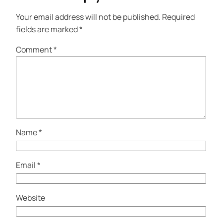
Your email address will not be published.
Required
fields are marked
*
Comment
*
Name
*
Email
*
Website