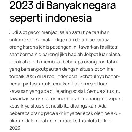
2023 di Banyak negara
seperti indonesia
Judi slot gacor menjadi salah satu tipe taruhan
online akan ke makin digemari dalam beberapa
orang karena jenis pasangan ini tawarkan fasilitas
saat bermain dibarengi jika hadiah Jekpot luar biasa.
Tidaklah aneh membuat beberapa orang cari tahu
yang bersangkutpautan dengan situs slot online
terbaik 2023 di Di rep. indonesia. Sebetulnya benar-
benar pintas untuk temukan flatform slot luar
kawasan yang ada di Jejaring sosial. Semua situs itu
tawarkan situs slot online mudah menang meskipun
keaslinya situs slot nasib itu disangsikan. Ada
beberapa orang pada akhirnya terjebak oleh pelaku-
oknum dalam hal ini membuat situs slots terkini
2023.