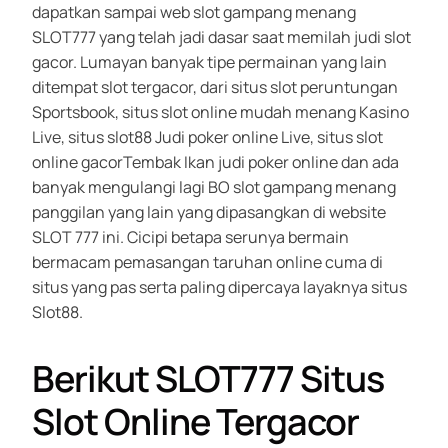
dapatkan sampai web slot gampang menang
SLOT777 yang telah jadi dasar saat memilah judi slot
gacor. Lumayan banyak tipe permainan yang lain
ditempat slot tergacor, dari situs slot peruntungan
Sportsbook, situs slot online mudah menang Kasino
Live, situs slot88 Judi poker online Live, situs slot
online gacorTembak Ikan judi poker online dan ada
banyak mengulangi lagi BO slot gampang menang
panggilan yang lain yang dipasangkan di website
SLOT 777 ini. Cicipi betapa serunya bermain
bermacam pemasangan taruhan online cuma di
situs yang pas serta paling dipercaya layaknya situs
Slot88.
Berikut SLOT777 Situs
Slot Online Tergacor