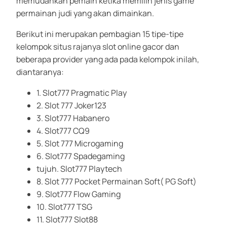
memudahkan pemain ketika memilih jenis game
permainan judi yang akan dimainkan.
Berikut ini merupakan pembagian 15 tipe-tipe
kelompok situs rajanya slot online gacor dan
beberapa provider yang ada pada kelompok inilah,
diantaranya:
1. Slot777 Pragmatic Play
2. Slot 777 Joker123
3. Slot777 Habanero
4. Slot777 CQ9
5. Slot 777 Microgaming
6. Slot777 Spadegaming
tujuh. Slot777 Playtech
8. Slot 777 Pocket Permainan Soft( PG Soft)
9. Slot777 Flow Gaming
10. Slot777 TSG
11. Slot777 Slot88