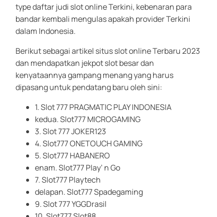
type daftar judi slot online Terkini, kebenaran para
bandar kembali mengulas apakah provider Terkini
dalam Indonesia.
Berikut sebagai artikel situs slot online Terbaru 2023
dan mendapatkan jekpot slot besar dan
kenyataannya gampang menang yang harus
dipasang untuk pendatang baru oleh sini:
1. Slot 777 PRAGMATIC PLAY INDONESIA
kedua. Slot777 MICROGAMING
3. Slot 777 JOKER123
4. Slot777 ONETOUCH GAMING
5. Slot777 HABANERO
enam. Slot777 Play’ n Go
7. Slot777 Playtech
delapan. Slot777 Spadegaming
9. Slot 777 YGGDrasil
10. Slot777 Slot88