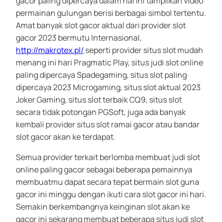
gacor paling dipercaya dalam hal ini tampilkan video
permainan gulungan berisi berbagai simbol tertentu.
Amat banyak slot gacor aktual dari provider slot
gacor 2023 bermutu Internasional,
http://makrotex.pl/
seperti provider situs slot mudah
menang ini hari Pragmatic Play, situs judi slot online
paling dipercaya Spadegaming, situs slot paling
dipercaya 2023 Microgaming, situs slot aktual 2023
Joker Gaming, situs slot terbaik CQ9, situs slot
secara tidak potongan PGSoft, juga ada banyak
kembali provider situs slot ramai gacor atau bandar
slot gacor akan ke terdapat.
Semua provider terkait berlomba membuat judi slot
online paling gacor sebagai beberapa pemainnya
membuatmu dapat secara tepat bermain slot guna
gacor ini minggu dengan ikuti cara slot gacor ini hari.
Semakin berkembangnya keinginan slot akan ke
gacor ini sekarang membuat beberapa situs judi slot