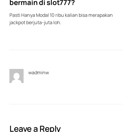
bermain di slot777?
Pasti Hanya Modal 10 ribu kalian bisa merapakan
jackpot berjuta-juta loh.
wadminw
Leave a Reply