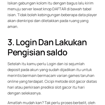
Isikan gabungan kolom itu dengan bagus lalu kirim
menuju server lewat knop DAFTAR di bawah tabel
isian. Tidak boleh kebingungan beberapa data player
akan dienkripsi dan diletakkan pada ruang yang
aman.
3. Login Dan Lakukan
Pengisian saldo
Setelah itu kamu perlu Login dan isi sejumlah
deposit pada akun yang sudah dijadikan itu untuk
merintis bermain bermacam varian games taruhan
online yang terdapat. Cicipi metode slot gacor diatas
hari atau perkiraan prediksi slot gacor itu hari
dengan selekasnya.
Amatlah mudah kan? Tak perlu proses berbelit, oleh