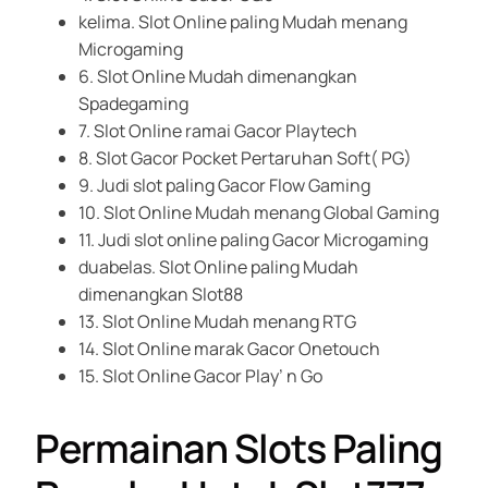
kelima. Slot Online paling Mudah menang
Microgaming
6. Slot Online Mudah dimenangkan
Spadegaming
7. Slot Online ramai Gacor Playtech
8. Slot Gacor Pocket Pertaruhan Soft( PG)
9. Judi slot paling Gacor Flow Gaming
10. Slot Online Mudah menang Global Gaming
11. Judi slot online paling Gacor Microgaming
duabelas. Slot Online paling Mudah
dimenangkan Slot88
13. Slot Online Mudah menang RTG
14. Slot Online marak Gacor Onetouch
15. Slot Online Gacor Play’ n Go
Permainan Slots Paling