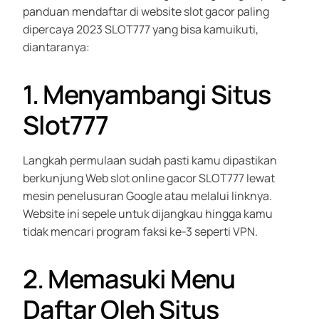
panduan mendaftar di website slot gacor paling
dipercaya 2023 SLOT777 yang bisa kamuikuti,
diantaranya:
1. Menyambangi Situs
Slot777
Langkah permulaan sudah pasti kamu dipastikan
berkunjung Web slot online gacor SLOT777 lewat
mesin penelusuran Google atau melalui linknya.
Website ini sepele untuk dijangkau hingga kamu
tidak mencari program faksi ke-3 seperti VPN.
2. Memasuki Menu
Daftar Oleh Situs