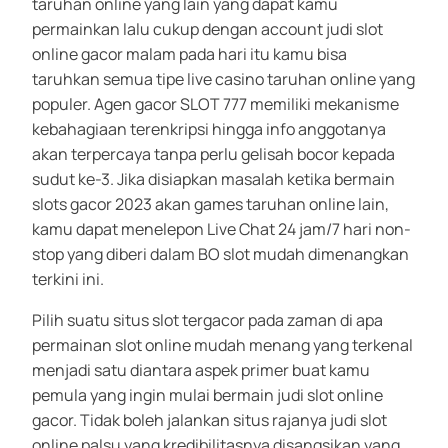
taruhan online yang lain yang dapat kamu
permainkan lalu cukup dengan account judi slot
online gacor malam pada hari itu kamu bisa
taruhkan semua tipe live casino taruhan online yang
populer. Agen gacor SLOT 777 memiliki mekanisme
kebahagiaan terenkripsi hingga info anggotanya
akan terpercaya tanpa perlu gelisah bocor kepada
sudut ke-3. Jika disiapkan masalah ketika bermain
slots gacor 2023 akan games taruhan online lain,
kamu dapat menelepon Live Chat 24 jam/7 hari non-
stop yang diberi dalam BO slot mudah dimenangkan
terkini ini.
Pilih suatu situs slot tergacor pada zaman di apa
permainan slot online mudah menang yang terkenal
menjadi satu diantara aspek primer buat kamu
pemula yang ingin mulai bermain judi slot online
gacor. Tidak boleh jalankan situs rajanya judi slot
online palsu yang kredibilitasnya disangsikan yang