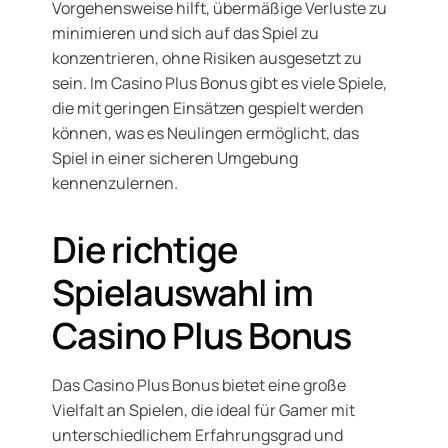
Vorgehensweise hilft, übermäßige Verluste zu
minimieren und sich auf das Spiel zu
konzentrieren, ohne Risiken ausgesetzt zu
sein. Im Casino Plus Bonus gibt es viele Spiele,
die mit geringen Einsätzen gespielt werden
können, was es Neulingen ermöglicht, das
Spiel in einer sicheren Umgebung
kennenzulernen.
Die richtige
Spielauswahl im
Casino Plus Bonus
Das Casino Plus Bonus bietet eine große
Vielfalt an Spielen, die ideal für Gamer mit
unterschiedlichem Erfahrungsgrad und