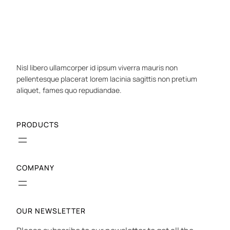
Nisl libero ullamcorper id ipsum viverra mauris non
pellentesque placerat lorem lacinia sagittis non pretium
aliquet, fames quo repudiandae.
PRODUCTS
COMPANY
OUR NEWSLETTER