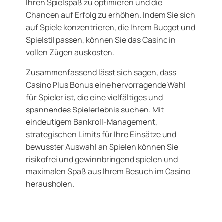
Ihren Spielspaß zu optimieren und die
Chancen auf Erfolg zu erhöhen. Indem Sie sich
auf Spiele konzentrieren, die Ihrem Budget und
Spielstil passen, können Sie das Casino in
vollen Zügen auskosten.
Zusammenfassend lässt sich sagen, dass
Casino Plus Bonus eine hervorragende Wahl
für Spieler ist, die eine vielfältiges und
spannendes Spielerlebnis suchen. Mit
eindeutigem Bankroll-Management,
strategischen Limits für Ihre Einsätze und
bewusster Auswahl an Spielen können Sie
risikofrei und gewinnbringend spielen und
maximalen Spaß aus Ihrem Besuch im Casino
herausholen.